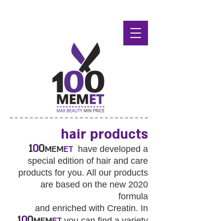
hair products
1
0
0
MEM
ET
have developed a
special edition of hair and care
products for you. All our products
are based on the new 2020
formula
and enriched with Creatin. In
1
0
0
you can find a variety